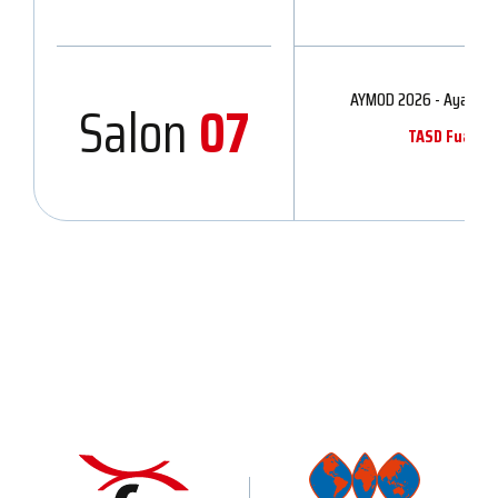
AYMOD 2026 - Ayakkabı 
Salon
07
TASD Fuarcılı