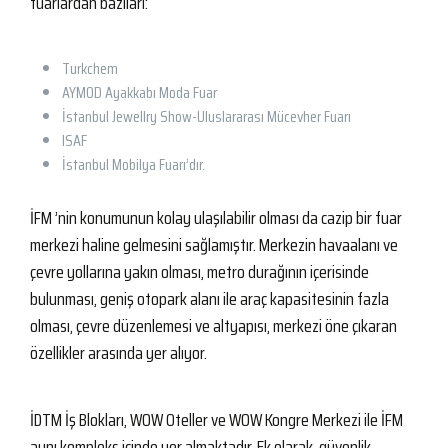
fuarlardan bazıları:
Turkchem
AYMOD Ayakkabı Moda Fuar
İstanbul Jewellry Show-Uluslararası Mücevher Fuarı
ISAF
İstanbul Mobilya Fuarı’dır.
İFM ’nin konumunun kolay ulaşılabilir olması da cazip bir fuar
merkezi haline gelmesini sağlamıştır. Merkezin havaalanı ve
çevre yollarına yakın olması, metro durağının içerisinde
bulunması, geniş otopark alanı ile araç kapasitesinin fazla
olması, çevre düzenlemesi ve altyapısı, merkezi öne çıkaran
özellikler arasında yer alıyor.
İDTM İş Blokları, WOW Oteller ve WOW Kongre Merkezi ile İFM
aynı kompleks içinde yer almaktadır. Ek olarak, güvenlik