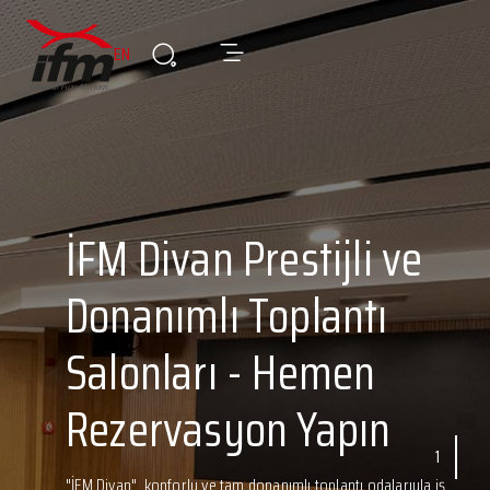
EN
İFM Divan Prestijli ve
Donanımlı Toplantı
Salonları - Hemen
Rezervasyon Yapın
1
"İFM Divan", konforlu ve tam donanımlı toplantı odalarıyla iş