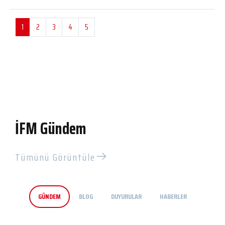
1
2
3
4
5
İFM Gündem
Tümünü Görüntüle
GÜNDEM
BLOG
DUYURULAR
HABERLER