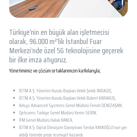
Türkiye’nin en büyük alan işletmecisi
olarak, 96.000 m²’lik İstanbul Fuar
Merkezi’nde özel 5G teknolojisine geçerek
bir ilke imza atıyoruz.
Yönetimimiz ve çözüm ortaklarımızın katkılarıyla;
İDTM A.Ş. Yönetim Kurulu Başkan Vekili Şekib AVDAGİÇ,
İDTM A.Ş. Yönetim Kurulu Başkan Vekili Bülent KARAKUŞ,
Adsys Advanced Systems Genel Müdürü Ferruh DENİZAŞAN,
Opticoms Türkiye Genel Müdürü Kerim SERİN,
İFM Genel Müdürü Haluk KANCA,
İDTM A.Ş. Dijital Dönüşüm Danışmanı Serdar KAYAOĞLU’nun yer
aldığı törende proje resmiyet kazandı.