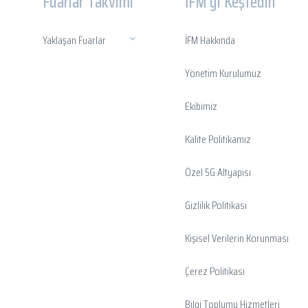
Fuarlar Takvimi
İFM'yi Keşfedin
Yaklaşan Fuarlar
İFM Hakkında
Yönetim Kurulumuz
Ekibimiz
Kalite Politikamız
Özel 5G Altyapısı
Gizlilik Politikası
Kişisel Verilerin Korunması
Çerez Politikası
Bilgi Toplumu Hizmetleri