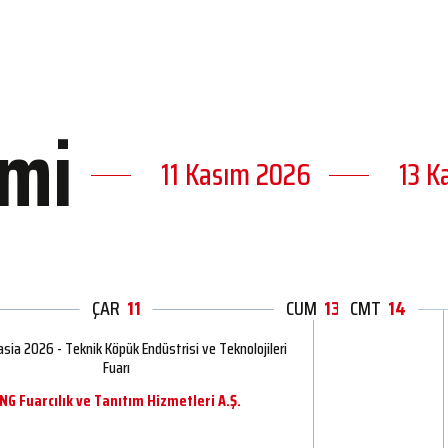
imi
11 Kasım 2026
13 K
ÇAR
11
CUM
PER
12
13
CMT
14
sia 2026 - Teknik Köpük Endüstrisi ve Teknolojileri
Fuarı
NG Fuarcılık ve Tanıtım Hizmetleri A.Ş.