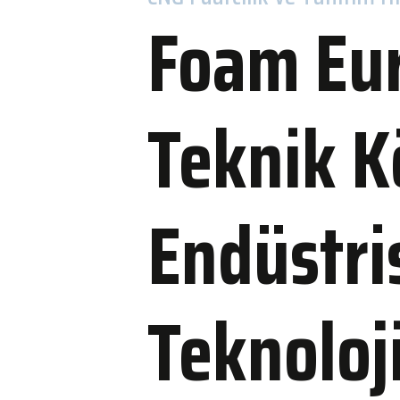
Foam Eur
Kalite Politikamız
Çerez Politikası
Özel 5G Altyapısı
Bilgi Toplumu Hizm
Teknik 
Endüstri
Konakla
Teknoloji
WOW Otelle
Yakın Otell