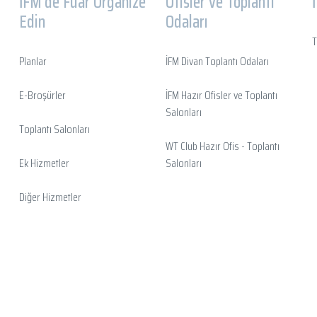
İFM'de Fuar Organize
Ofisler ve Toplantı
Edin
Odaları
T
Planlar
İFM Divan Toplantı Odaları
E-Broşürler
İFM Hazır Ofisler ve Toplantı
Salonları
Toplantı Salonları
WT Club Hazır Ofis - Toplantı
Ek Hizmetler
Salonları
Diğer Hizmetler