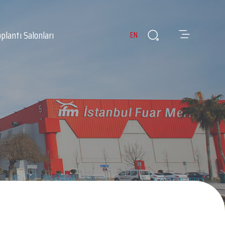
plantı Salonları
EN
ler
n ve Kafeler
Revir
Kayıp ve Buluntu Eşyalar