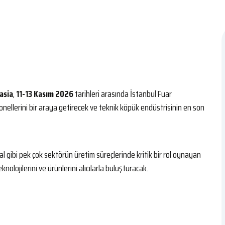
asia
,
11-13 Kasım 2026
tarihleri arasında İstanbul Fuar
ellerini bir araya getirecek ve teknik köpük endüstrisinin en son
l gibi pek çok sektörün üretim süreçlerinde kritik bir rol oynayan
knolojilerini ve ürünlerini alıcılarla buluşturacak.