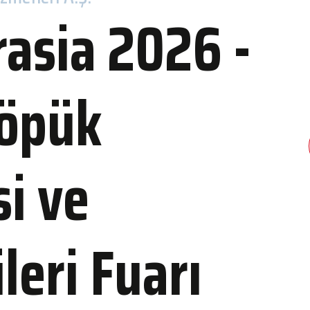
asia 2026 -
etleri
Köpük
si ve
ma
Bize Ulaşın
leri Fuarı
r ve Kongre Merkezi
İletişim
er
İFM'ye Ulaşım