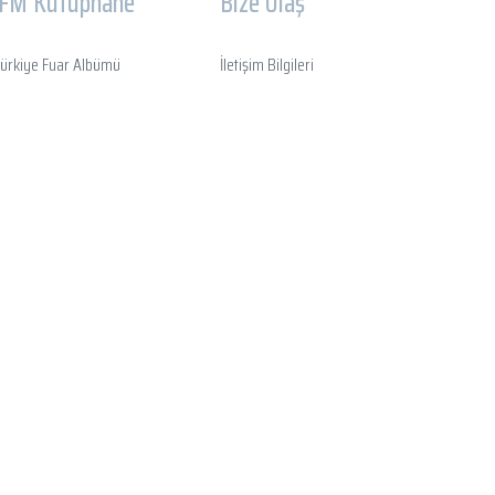
İFM Kütüphane
Bize Ulaş
ürkiye Fuar Albümü
İletişim Bilgileri