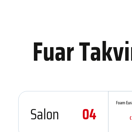
Fuar Takv
Foam Eura
Salon
04
C