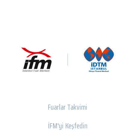
Fuarlar Takvimi
İFM'yi Keşfedin