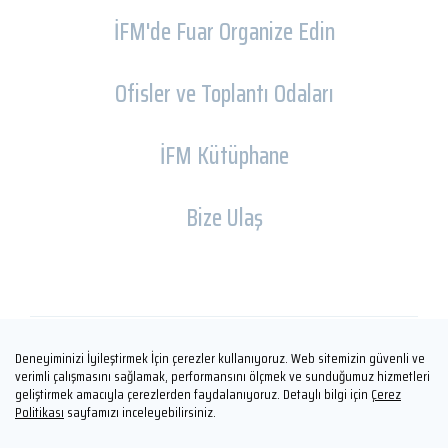
İFM'de Fuar Organize Edin
Ofisler ve Toplantı Odaları
İFM Kütüphane
Bize Ulaş
Deneyiminizi İyileştirmek İçin çerezler kullanıyoruz. Web sitemizin güvenli ve
Copyright © İFM FUARCILIK 2026
verimli çalışmasını sağlamak, performansını ölçmek ve sunduğumuz hizmetleri
geliştirmek amacıyla çerezlerden faydalanıyoruz. Detaylı bilgi için
Çerez
Politikası
sayfamızı inceleyebilirsiniz.