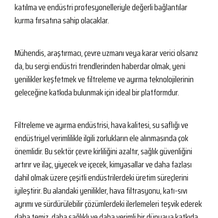
katılma ve endüstri profesyonelleriyle değerli bağlantılar
kurma fırsatına sahip olacaklar.
Mühendis, araştırmacı, çevre uzmanı veya karar verici olsanız
da, bu sergi endüstri trendlerinden haberdar olmak, yeni
yenilikler keşfetmek ve filtreleme ve ayırma teknolojilerinin
geleceğine katkıda bulunmak için ideal bir platformdur.
Filtreleme ve ayırma endüstrisi, hava kalitesi, su saflığı ve
endüstriyel verimlilikle ilgili zorlukların ele alınmasında çok
önemlidir. Bu sektör çevre kirliliğini azaltır, sağlık güvenliğini
artırır ve ilaç, yiyecek ve içecek, kimyasallar ve daha fazlası
dahil olmak üzere çeşitli endüstrilerdeki üretim süreçlerini
iyileştirir. Bu alandaki yenilikler, hava filtrasyonu, katı-sıvı
ayrımı ve sürdürülebilir çözümlerdeki ilerlemeleri teşvik ederek
daha temiz, daha sağlıklı ve daha verimli bir dünyaya katkıda