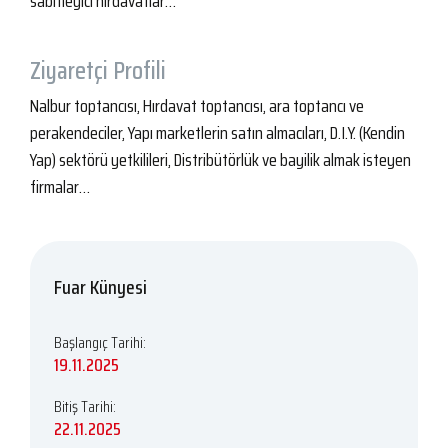
sabitleyici hırdavatlar…
Ziyaretçi Profili
Nalbur toptancısı, Hırdavat toptancısı, ara toptancı ve
perakendeciler, Yapı marketlerin satın almacıları, D.I.Y. (Kendin
Yap) sektörü yetkilileri, Distribütörlük ve bayilik almak isteyen
firmalar…
Fuar Künyesi
Başlangıç Tarihi:
19.11.2025
Bitiş Tarihi:
22.11.2025