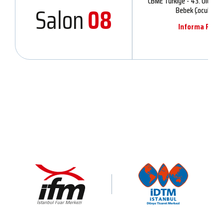
CBME Türkiye - 43. Uluslar
Salon
08
Bebek Çocuk Ürünl
Informa Fuarcı