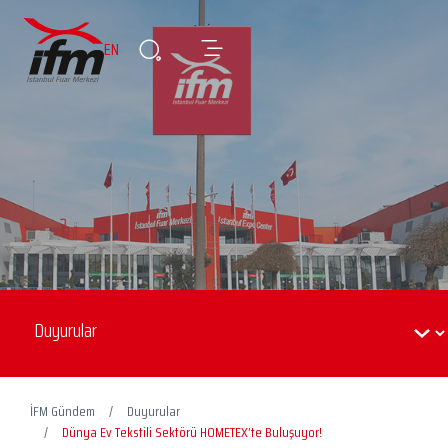
EN
İFM Gündem
Duyurular
Dünya Ev Tekstili Sektörü HOMETEX’te Buluşuyor!