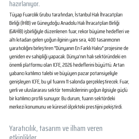
hazırlanıyor.
Tüyap Fuarcılık Grubu tarafından, İstanbul Halı İhracatçıları
Birliği (İHİB) ve Güneydoğu Anadolu Halı İhracatçıları Birliği
(GAHİB) işbirliğiyle düzenlenen fuar, rekor büyüme hedefleri ve
altı kıtadan gelen yoğun ilginin yanı sıra, 400 tasarımcının
yaratıcılığını birleştiren "Dünyanın En Farklı Halısı" projesine de
yeniden ev sahipliği yapacak. Dünya’nın halı sektöründeki en
önemli platformu olan ICFE, 2026 hedeflerini büyüttü. Artan
yabancı katılımcı talebi ve büyüyen pazar potansiyeliyle
genişleyen ICFE, bu yıl fuarını 11 salonda gerçekleştirecek. Fuar,
yerli ve uluslararası sektör temsilcilerinin yoğun ilgisiyle güçlü
bir katılımcı profili sunuyor. Bu durum, fuarın sektördeki
merkezi konumunu ve küresel ölçekteki prestijini pekiştirdi.
Yaratıcılık, tasarım ve ilham veren
etkinlikler