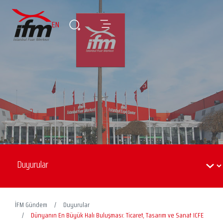
EN
İFM Gündem
Duyurular
Dünyanın En Büyük Halı Buluşması: Ticaret, Tasarım ve Sanat ICFE