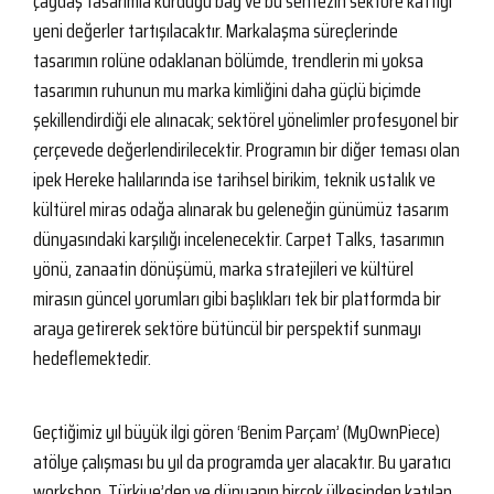
çağdaş tasarımla kurduğu bağ ve bu sentezin sektöre kattığı
yeni değerler tartışılacaktır. Markalaşma süreçlerinde
tasarımın rolüne odaklanan bölümde, trendlerin mi yoksa
tasarımın ruhunun mu marka kimliğini daha güçlü biçimde
şekillendirdiği ele alınacak; sektörel yönelimler profesyonel bir
çerçevede değerlendirilecektir. Programın bir diğer teması olan
ipek Hereke halılarında ise tarihsel birikim, teknik ustalık ve
kültürel miras odağa alınarak bu geleneğin günümüz tasarım
dünyasındaki karşılığı incelenecektir. Carpet Talks, tasarımın
yönü, zanaatin dönüşümü, marka stratejileri ve kültürel
mirasın güncel yorumları gibi başlıkları tek bir platformda bir
araya getirerek sektöre bütüncül bir perspektif sunmayı
hedeflemektedir.
Geçtiğimiz yıl büyük ilgi gören ‘Benim Parçam’ (MyOwnPiece)
atölye çalışması bu yıl da programda yer alacaktır. Bu yaratıcı
workshop, Türkiye’den ve dünyanın birçok ülkesinden katılan