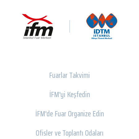
Fuarlar Takvimi
İFM'yi Keşfedin
İFM'de Fuar Organize Edin
Ofisler ve Toplantı Odaları