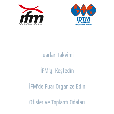
Fuarlar Takvimi
İFM'yi Keşfedin
İFM'de Fuar Organize Edin
Ofisler ve Toplantı Odaları