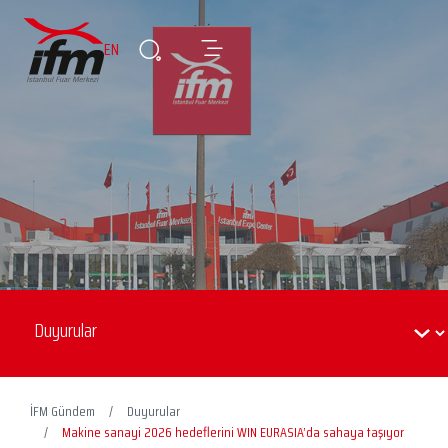
EN
İFM Gündem
Duyurular
Makine sanayi 2026 hedeflerini WIN EURASIA’da sahaya taşıyor