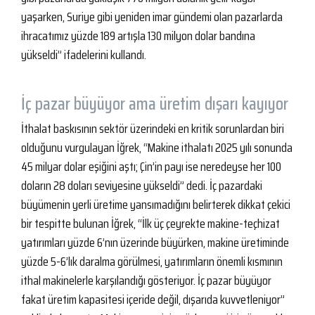
yaşarken, Suriye gibi yeniden imar gündemi olan pazarlarda
ihracatımız yüzde 189 artışla 130 milyon dolar bandına
yükseldi” ifadelerini kullandı.
İç pazar büyüyor ama üretim dışarı kayıyor
İthalat baskısının sektör üzerindeki en kritik sorunlardan biri
olduğunu vurgulayan İğrek, “Makine ithalatı 2025 yılı sonunda
45 milyar dolar eşiğini aştı; Çin’in payı ise neredeyse her 100
doların 28 doları seviyesine yükseldi” dedi. İç pazardaki
büyümenin yerli üretime yansımadığını belirterek dikkat çekici
bir tespitte bulunan İğrek, “İlk üç çeyrekte makine-teçhizat
yatırımları yüzde 6’nın üzerinde büyürken, makine üretiminde
yüzde 5-6’lık daralma görülmesi, yatırımların önemli kısmının
ithal makinelerle karşılandığı gösteriyor. İç pazar büyüyor
fakat üretim kapasitesi içeride değil, dışarıda kuvvetleniyor”