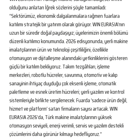
olduğunu anlatan İğrek sözlerini şöyle tamamladı:
“Sektörümüz, ekonomik dalgalanmalara rağmen fuarlara
katılımı stratejik bir yatırım olarak görüyor. WIN EURASIA’nın
uzun bir süredir doğal paydaşıyız; üyelerimizin önemli bölümü
düzenli katılımcı konumunda. 2026 edisyonunda, yerli makine
imalatçılarının ürün ve teknoloji çeşitliliğini, özellikle
otomasyon ve dijitalleşme alanındaki yetkinliklerini gösteren
güçlü bir katılım bekliyoruz. Takım tezgâhları, işleme
merkezleri, robotlu hücreler, savunma, otomotiv ve kalıp
sanayinin ihtiyaç duyduğu çok eksenli işleme, otomatik
paletleme ve esnek üretim hücreleri; yerli yazılım ve kontrol
sistemleriyle birlikte sergilenecek. Fuarda ‘sadece ürün değil,
hizmet ve platform’ satan firmaların sayısı artacak. WIN
EURASIA 2026’da, Türk makine imalatçılarının yüksek
otomasyon seviyeli, enerji verimli, servis ve yazılım destekli
çözümlerini daha görünür kılmayı hedefliyoruz.”