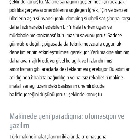
şeklinde konuştu. Makine sanayinin güçlenmesi için üç ayaklı
politika çerçevesi önerdiklerini söyleyen İğrek, “Çin ve benzeri
ülkelerin aşırı sübvansiyonlu, damping şüpheli satışlarına karşı
daha hızlı hareket edebilen bir ‘ithalat erken uyarı ve
müdahale mekanizması’ kurulmasını savunuyoruz. Sadece
gümrükte değil, iç piyasada da teknik mevzuata uygunluk
denetimlerinin etkinleştirilmesi gerekiyor. Yerli makine alımının
daha avantajlı kredi, vergisel kolaylık ve hızlandırılmış
amortisman gibi araçlarla desteklenmesi gerekiyor. Bu adımlar
atıldığında ithalata bağımlılığın ve haksız rekabetin makine
imalat sanayi üzerindeki baskısının önemli ölçüde
hafifleyeceğini düşünüyoruz” şeklinde konuştu.
Makinede yeni paradigma: otomasyon ve
yazılım
Türk makine imalatçılarının iki alanda otomasyona