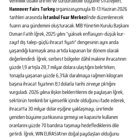
verimlilik odaklı üretim ve sürdürülebilir büyüme stratejileri,
Hannover Fairs Turkey
organizasyonuyla 10-13 Haziran 2026
tarihleri arasında
İstanbul Fuar Merkezi
’nde düzenlenecek
fuarın ana gündemini oluşturacak. MİB Yönetim Kurulu Başkanı
Osman Fatih İğrek, 2025 yılını “yüksek enflasyon-düşük kur-
zayıf dış talep-güçlü ihracat fiyatı” dengesinin aynı anda
yaşandığı karmaşık ama artıda kapanan bir dönem olarak
değerlendirdi. İğrek, serbest bölgeler dâhil makine ihracatının
yüzde 1,9 artışla 28,7 milyar dolara ulaştığını belirtirken,
tonajda yaşanan yüzde 6,3’lük daralmaya rağmen kilogram
başına ihracat fiyatının 8,1 dolarla tarihi zirveye çıktığını
vurguladı. 2026 yılına ilişkin beklentilerini de paylaşan İğrek,
sektörün temkinli bir iyimserlik içinde olduğunu ifade ederek,
ihracatta 30 milyar dolar eşiğine yaklaşmayı, üretimde
yeniden büyüme patikasına girmeyi ve kapasite kullanım
oranlarını yüzde 70 bandına taşımayı hedeflediklerini dile
getirdi. İğrek, WIN EURASIA’nın doğal paydaşları olduğunu