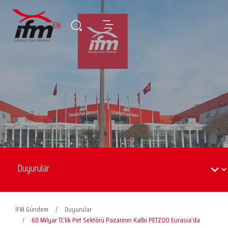
EN
İFM Gündem
Duyurular
60 Milyar TL’lik Pet Sektörü Pazarının Kalbi PETZOO Eurasia’da